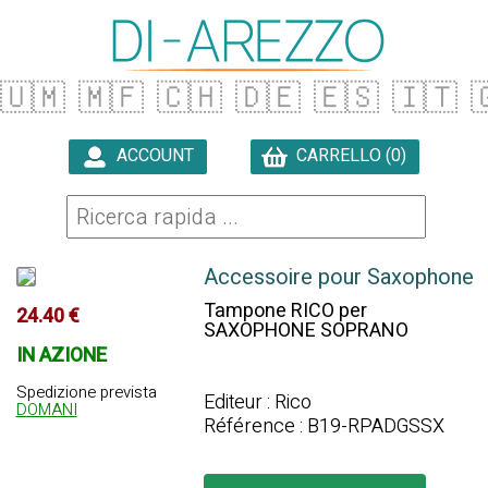
🇺🇲
🇲🇫
🇨🇭
🇩🇪
🇪🇸
🇮🇹

ACCOUNT
CARRELLO (0)

Accessoire pour Saxophone
Tampone RICO per
24.40 €
SAXOPHONE SOPRANO
IN AZIONE
Spedizione prevista
Editeur : Rico
DOMANI
Référence : B19-RPADGSSX