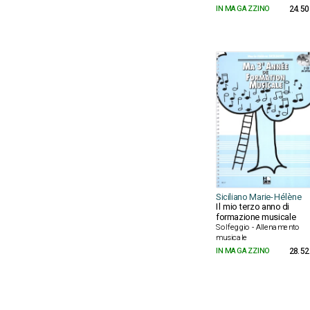
IN MAGAZZINO
24.50
Siciliano Marie-Hélène
Il mio terzo anno di
formazione musicale
Solfeggio - Allenamento
musicale
IN MAGAZZINO
28.52