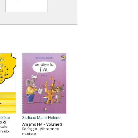
Hélène
Siciliano Marie-Hélène
o di
Amiamo FM - Volume 3
cale
Solfeggio - Allenamento
amento
musicale