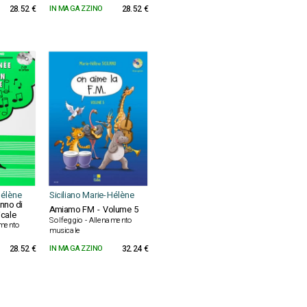
28.52 €
IN MAGAZZINO
28.52 €
Hélène
Siciliano Marie-Hélène
nno di
Amiamo FM - Volume 5
cale
Solfeggio - Allenamento
amento
musicale
28.52 €
IN MAGAZZINO
32.24 €