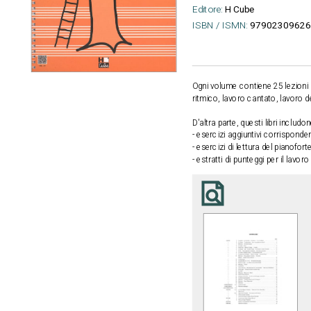
Editore:
H Cube
ISBN / ISMN:
97902309626
Ogni volume contiene 25 lezioni
ritmico, lavoro cantato, lavoro de
D'altra parte, questi libri includ
- esercizi aggiuntivi corrisponde
- esercizi di lettura del pianofor
- estratti di punteggi per il lavor