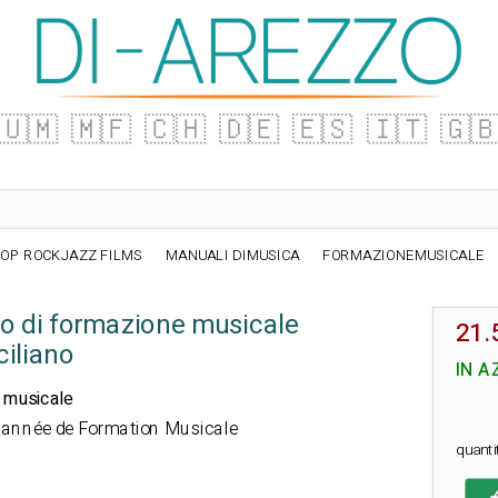
🇺🇲
🇲🇫
🇨🇭
🇩🇪
🇪🇸
🇮🇹
🇬
OP ROCKJAZZ FILMS
MANUALI DIMUSICA
FORMAZIONEMUSICALE
no di formazione musicale
21.
ciliano
IN A
 musicale
e année de Formation Musicale
quant