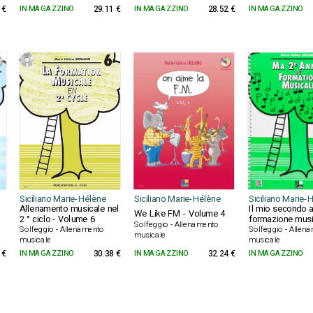
 €
IN MAGAZZINO
29.11 €
IN MAGAZZINO
28.52 €
IN MAGAZZINO
Siciliano Marie-Hélène
Siciliano Marie-Hélène
Siciliano Marie-
Allenamento musicale nel
Il mio secondo a
We Like FM - Volume 4
2 ° ciclo - Volume 6
formazione musi
Solfeggio - Allenamento
Solfeggio - Allenamento
Solfeggio - Allen
musicale
musicale
musicale
 €
IN MAGAZZINO
30.38 €
IN MAGAZZINO
32.24 €
IN MAGAZZINO