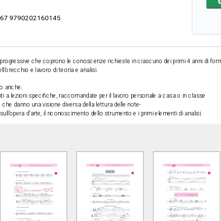
67 9790202160145
 progressive che coprono le conoscenze richieste in ciascuno dei primi 4 anni di
form
ll'orecchio e lavoro di teoria e analisi.
ono anche:
nti a lezioni specifiche, raccomandate per il lavoro personale a casa o in classe
te che danno una visione diversa della lettura delle note-
o sull'opera d'arte, il riconoscimento dello strumento e i primi elementi di analisi.