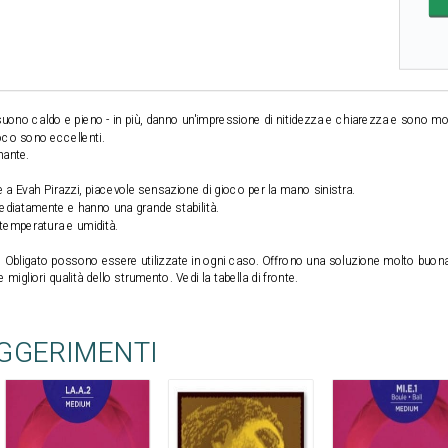
uono caldo e pieno - in più, danno un'impressione di nitidezza e chiarezza e sono mo
ioco sono eccellenti.
nante.
e a Evah Pirazzi, piacevole sensazione di gioco per la mano sinistra.
diatamente e hanno una grande stabilità.
di temperatura e umidità.
e Obligato possono essere utilizzate in ogni caso. Offrono una soluzione molto buon
 migliori qualità dello strumento. Vedi la tabella di fronte.
UGGERIMENTI