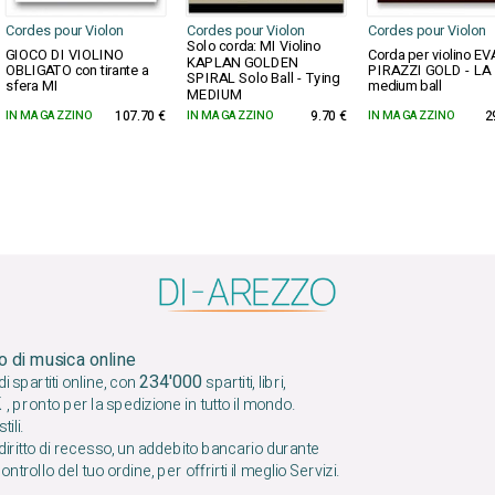
Cordes pour Violon
Cordes pour Violon
Cordes pour Violon
Solo corda: MI Violino
GIOCO DI VIOLINO
Corda per violino E
KAPLAN GOLDEN
OBLIGATO con tirante a
PIRAZZI GOLD - LA
SPIRAL Solo Ball - Tying
sfera MI
medium ball
MEDIUM
IN MAGAZZINO
107.70 €
IN MAGAZZINO
9.70 €
IN MAGAZZINO
2
o di musica online
234'000
 spartiti online, con
spartiti, libri,
K
, pronto per la spedizione in tutto il mondo.
tili.
iritto di recesso, un addebito bancario durante
ontrollo del tuo ordine, per offrirti il ​​meglio Servizi.