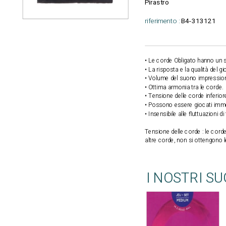
Pirastro
riferimento :
B4-313121
• Le corde Obligato hanno un s
• La risposta e la qualità del g
• Volume del suono impressio
• Ottima armonia tra le corde.
• Tensione delle corde inferior
• Possono essere giocati imme
• Insensibile alle fluttuazioni 
Tensione delle corde
: le cord
altre corde, non si ottengono le
I NOSTRI S