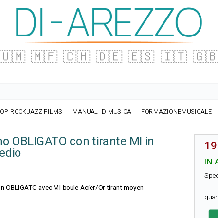
🇺🇲
🇲🇫
🇨🇭
🇩🇪
🇪🇸
🇮🇹
🇬
OP ROCKJAZZ FILMS
MANUALI DIMUSICA
FORMAZIONEMUSICALE
ino OBLIGATO con tirante MI in
19
medio
IN 
n
Sped
lon OBLIGATO avec MI boule Acier/Or tirant moyen
quan