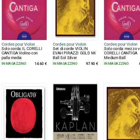
Cordes pour Violon
Cordes pour Violon
Cordes pour Violon
Solo corda: IL CORELLI
Set di corde VIOLIN
Solo corda: mezzo vi
CANTIGA Violino con
EVAH PIRAZZI GOLD Mi
CORELLI CANTIGA
palla media
Ball Sol Silver
Medium Ball
IN MAGAZZINO
14.60 €
IN MAGAZZINO
97.90 €
IN MAGAZZINO