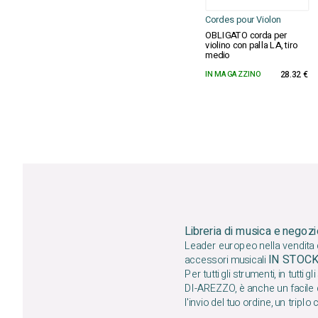
Cordes pour Violon
OBLIGATO corda per
violino con palla LA, tiro
medio
IN MAGAZZINO
28.32 €
Libreria di musica e negozi
Leader europeo nella vendita di
IN STOC
accessori musicali
Per tutti gli strumenti, in tutti gli s
DI-AREZZO, è anche un facile d
l'invio del tuo ordine, un triplo c