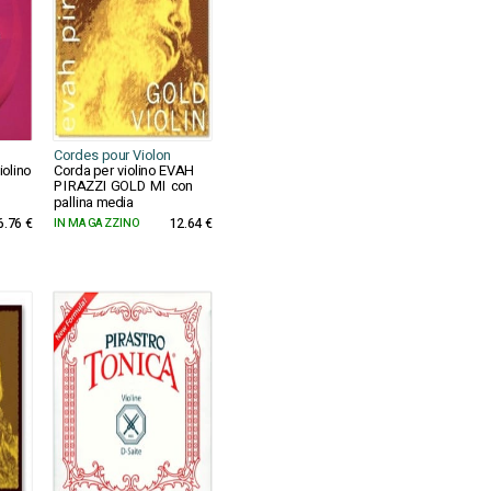
Cordes pour Violon
olino
Corda per violino EVAH
PIRAZZI GOLD MI con
pallina media
6.76 €
IN MAGAZZINO
12.64 €