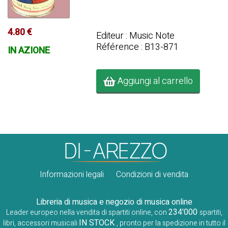
4.80 €
Editeur : Music Note
Référence : B13-871
IN AZIONE
Aggiungi al carrello
Informazioni legali
Condizioni di vendita
Libreria di musica e negozio di musica online
234'000
Leader europeo nella vendita di spartiti online, con
spartiti,
IN STOCK
libri, accessori musicali
, pronto per la spedizione in tutto il