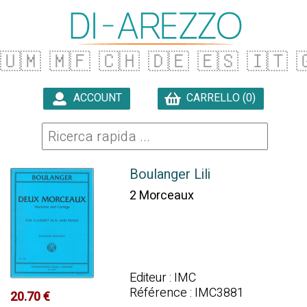
🇺🇲
🇲🇫
🇨🇭
🇩🇪
🇪🇸
🇮🇹

ACCOUNT
CARRELLO (0)

Boulanger Lili
2 Morceaux
Editeur : IMC
Référence : IMC3881
20.70 €