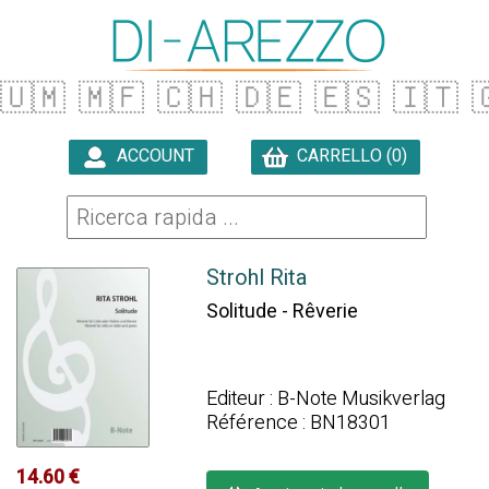
🇺🇲
🇲🇫
🇨🇭
🇩🇪
🇪🇸
🇮🇹

ACCOUNT
CARRELLO (0)

Strohl Rita
Solitude - Rêverie
Editeur : B-Note Musikverlag
Référence : BN18301
14.60 €