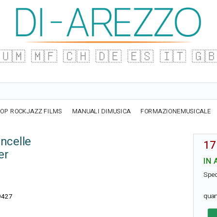
🇺🇲
🇲🇫
🇨🇭
🇩🇪
🇪🇸
🇮🇹
🇬
OP ROCKJAZZ FILMS
MANUALI DIMUSICA
FORMAZIONEMUSICALE
oncelle
17
er
IN 
Sped
quan
9427