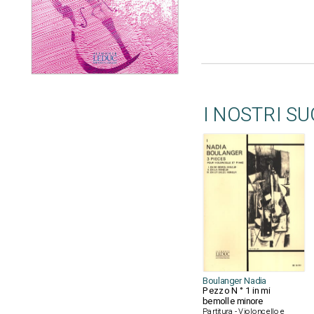
I NOSTRI S
Boulanger Nadia
Pezzo N ° 1 in mi
bemolle minore
Partitura - Violoncello e