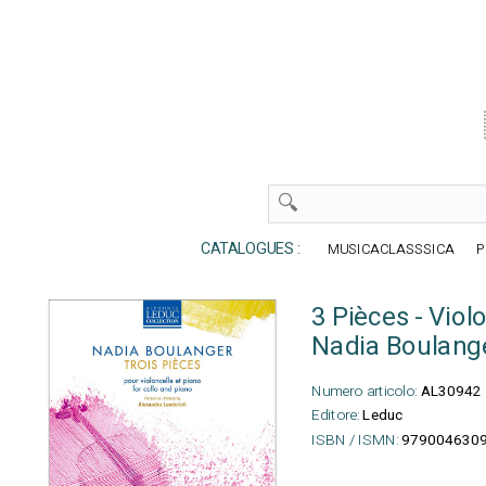
CATALOGUES :
MUSICACLASSSICA
P
3 Pièces - Viol
Nadia Boulang
Numero articolo:
AL30942
Editore:
Leduc
ISBN / ISMN:
979004630