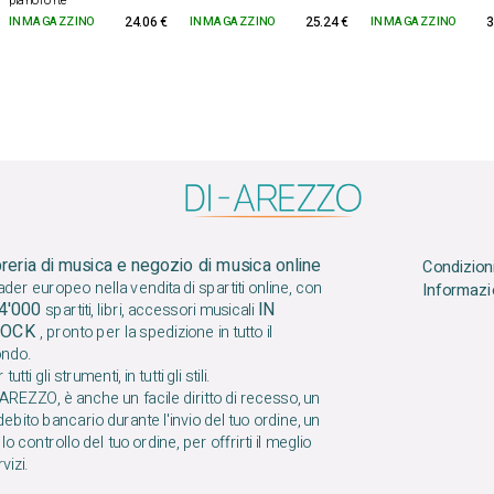
pianoforte
IN MAGAZZINO
24.06 €
IN MAGAZZINO
25.24 €
IN MAGAZZINO
3
breria di musica e negozio di musica online
Condizioni
der europeo nella vendita di spartiti online, con
Informazio
4'000
IN
spartiti, libri, accessori musicali
TOCK
, pronto per la spedizione in tutto il
ndo.
tutti gli strumenti, in tutti gli stili.
AREZZO, è anche un facile diritto di recesso, un
ebito bancario durante l'invio del tuo ordine, un
plo controllo del tuo ordine, per offrirti il ​​meglio
vizi.