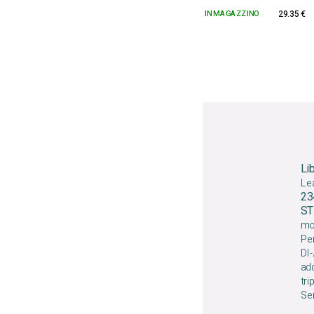
IN MAGAZZINO
29.35 €
Li
Lea
23
S
mo
Per 
DI-
add
tri
Ser