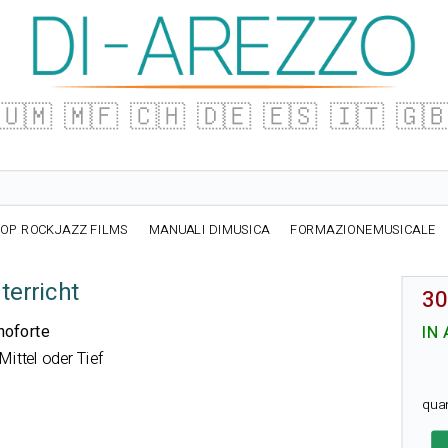
🇺🇲
🇲🇫
🇨🇭
🇩🇪
🇪🇸
🇮🇹
🇬
OP ROCKJAZZ FILMS
MANUALI DIMUSICA
FORMAZIONEMUSICALE
terricht
30
anoforte
IN
ittel oder Tief
qua