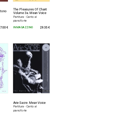
The Pleasures Of Chant
itono
Volume 3a. Mean Voice
Partitura - Canto al
pianoforte
7.00 €
IN MAGAZZINO
29.35 €
Arie Sacre. Mean Voice
Partitura - Canto al
pianoforte