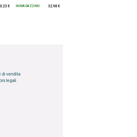
0.23 €
IN MAGAZZINO
32.98 €
 di vendita
ni legali