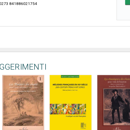
0273 841886021754
UGGERIMENTI