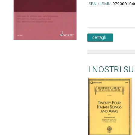
ISBN / ISMN:
979000104
dettagli...
I NOSTRI S