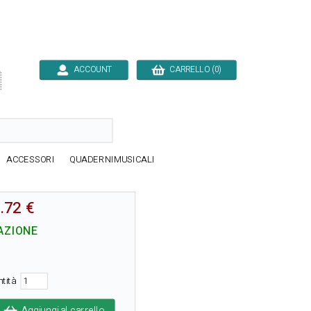
ACCOUNT
CARRELLO (0)

ACCESSORI
QUADERNIMUSICALI
.72 €
 AZIONE
ntità
Aggiungi al carrello