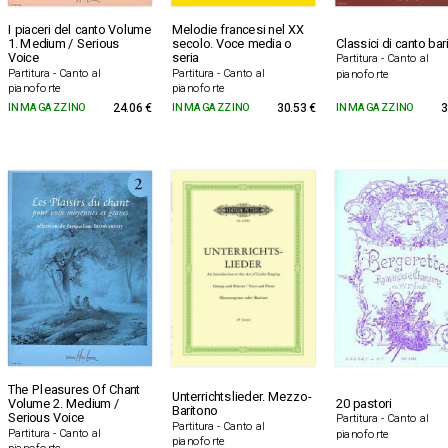
I piaceri del canto Volume
Melodie francesi nel XX
1. Medium / Serious
secolo. Voce media o
Classici di canto bar
Voice
seria
Partitura - Canto al
Partitura - Canto al
Partitura - Canto al
pianoforte
pianoforte
pianoforte
IN MAGAZZINO
24.06 €
IN MAGAZZINO
30.53 €
IN MAGAZZINO
3
The Pleasures Of Chant
Unterrichtslieder. Mezzo-
Volume 2. Medium /
20 pastori
Baritono
Serious Voice
Partitura - Canto al
Partitura - Canto al
Partitura - Canto al
pianoforte
pianoforte