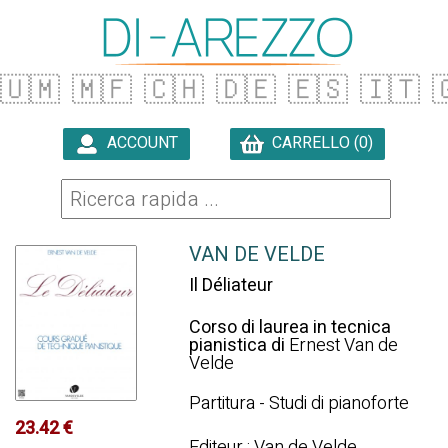
🇺🇲
🇲🇫
🇨🇭
🇩🇪
🇪🇸
🇮🇹

ACCOUNT
CARRELLO (0)

VAN DE VELDE
Il Déliateur
Corso di laurea in tecnica
pianistica di
Ernest Van de
Velde
Partitura - Studi di pianoforte
23.42 €
Editeur : Van de Velde