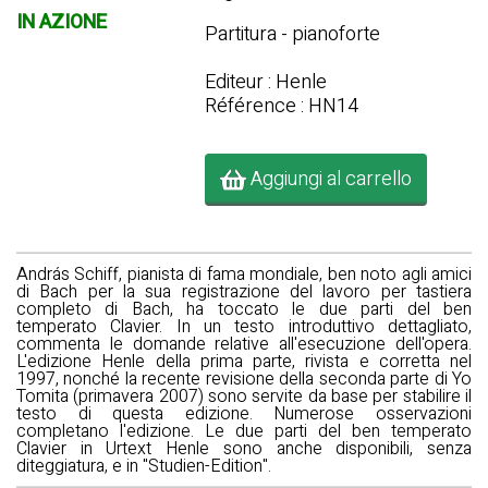
IN AZIONE
Partitura - pianoforte
Editeur : Henle
Référence : HN14
Aggiungi al carrello
András Schiff, pianista di fama mondiale, ben noto agli amici
di Bach per la sua registrazione del lavoro per tastiera
completo di Bach, ha toccato le due parti del ben
temperato Clavier. In un testo introduttivo dettagliato,
commenta le domande relative all'esecuzione dell'opera.
L'edizione Henle della prima parte, rivista e corretta nel
1997, nonché la recente revisione della seconda parte di Yo
Tomita (primavera 2007) sono servite da base per stabilire il
testo di questa edizione. Numerose osservazioni
completano l'edizione. Le due parti del ben temperato
Clavier in Urtext Henle sono anche disponibili, senza
diteggiatura, e in "Studien-Edition".