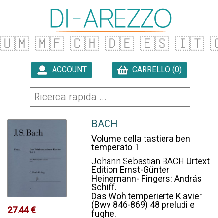
🇺🇲
🇲🇫
🇨🇭
🇩🇪
🇪🇸
🇮🇹

ACCOUNT
CARRELLO (0)

BACH
Volume della tastiera ben
temperato 1
Johann Sebastian BACH
Urtext
Edition Ernst-Günter
Heinemann- Fingers: András
Schiff.
Das Wohltemperierte Klavier
(Bwv 846-869) 48 preludi e
27.44 €
fughe.