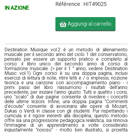
Référence : HIT49025
IN AZIONE
Aggiungi al carrello
Destination Musique vol.2 è un metodo di allenamento
musicale per il secondo anno del ciclo 1 del conservatorio,
pensato per essere un supporto pratico e completo al
corso: il libro unico del secondo anno di corso di
formazione musicale. (> per il 1 ° anno, vedere Destination
Music vol.1) Ogni corso è su una doppia pagina, inclusi
esercizi di lettura di note, ritmi letti e / o impressi, nozione
teorica e una canzone con accompagnamento piano - i
primi passi del libro riassumono i risultati dell'anno
precedente, per iniziare l'anno giusto. Tutti e quattro i corsi,
uno "scalo" di due pagine consente di rivedere i concetti
delle ultime lezioni. Infine, una doppia pagina "Commenti
d'écoute" consente di avvicinarsi alle opere di Mozart,
Dukas o Verdi in classe con gli studenti. Pur rispettando i
curricula e il rigore inerenti alla disciplina, questo metodo
offre sia una progressione pedagogica realistica, sia rinnova
l'immagine di un apprendimento a volte considerato
ingiustamente "noioso" - molto ben illustrato, si proietta