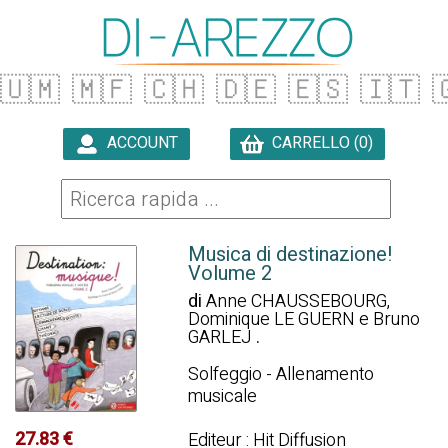
🇺🇲
🇲🇫
🇨🇭
🇩🇪
🇪🇸
🇮🇹

ACCOUNT
CARRELLO (0)

Musica di destinazione!
Volume 2
di
Anne CHAUSSEBOURG,
Dominique LE GUERN e Bruno
GARLEJ
.
Solfeggio - Allenamento
musicale
27.83 €
Editeur : Hit Diffusion