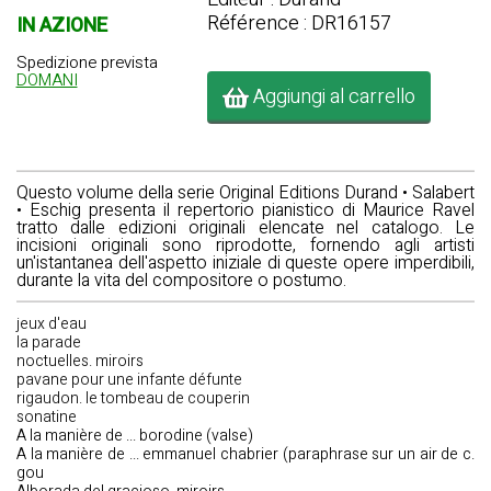
Référence : DR16157
IN AZIONE
Spedizione prevista
DOMANI
Aggiungi al carrello
Questo volume della serie Original Editions Durand • Salabert
• Eschig presenta il repertorio pianistico di Maurice Ravel
tratto dalle edizioni originali elencate nel catalogo. Le
incisioni originali sono riprodotte, fornendo agli artisti
un'istantanea dell'aspetto iniziale di queste opere imperdibili,
durante la vita del compositore o postumo.
jeux d'eau
la parade
noctuelles. miroirs
pavane pour une infante défunte
rigaudon. le tombeau de couperin
sonatine
A la manière de ... borodine (valse)
A la manière de ... emmanuel chabrier (paraphrase sur un air de c.
gou