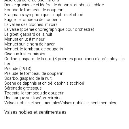
Alborada del gracioso. miroirs
Danse gracieuse et légère de daphnis. daphnis et chloé
Forlane. le tombeau de couperin
Fragmants symphoniques. daphnis et chloé
Fugue. le tombeau de couperin
La vallée des cloches. miroirs
La valse (poème chorégraphique pour orchestre)
Le gibet. gaspard de la nuit
Menuet en ut # mineur
Menuet sur le nom de haydn
Menuet. le tombeau de couperin
Oiseaux tristes. miroirs
Ondine. gaspard de la nuit (3 poèmes pour piano d'après aloysius
bertr
Prélude (1913)
Prélude. le tombeau de couperin
Scarbo. gaspard de la nuit
Scène de daphnis et chloé. daphnis et chloé
Sérénade grotesque
Toccata. le tombeau de couperin
Une barque sur l'océan. miroirs
Valses nobles et sentimentalesValses nobles et sentimentales
Valses nobles et sentimentales