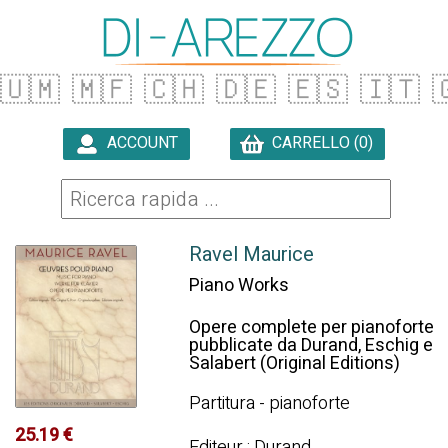
🇺🇲
🇲🇫
🇨🇭
🇩🇪
🇪🇸
🇮🇹

ACCOUNT
CARRELLO (0)

Ravel Maurice
Piano Works
Opere complete per pianoforte
pubblicate da Durand, Eschig e
Salabert (Original Editions)
Partitura - pianoforte
25.19 €
Editeur : Durand