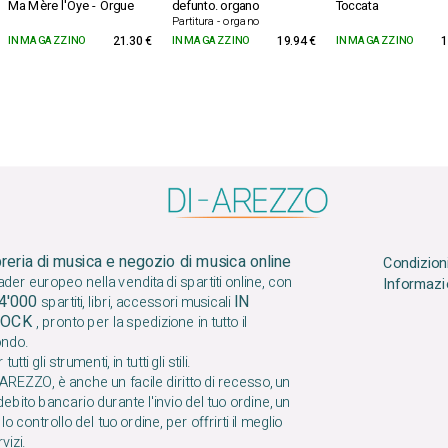
Ma Mère l'Oye - Orgue
defunto. organo
Toccata
Partitura - organo
IN MAGAZZINO
21.30 €
IN MAGAZZINO
19.94 €
IN MAGAZZINO
1
breria di musica e negozio di musica online
Condizioni
der europeo nella vendita di spartiti online, con
Informazio
4'000
IN
spartiti, libri, accessori musicali
TOCK
, pronto per la spedizione in tutto il
ndo.
tutti gli strumenti, in tutti gli stili.
AREZZO, è anche un facile diritto di recesso, un
ebito bancario durante l'invio del tuo ordine, un
plo controllo del tuo ordine, per offrirti il ​​meglio
vizi.