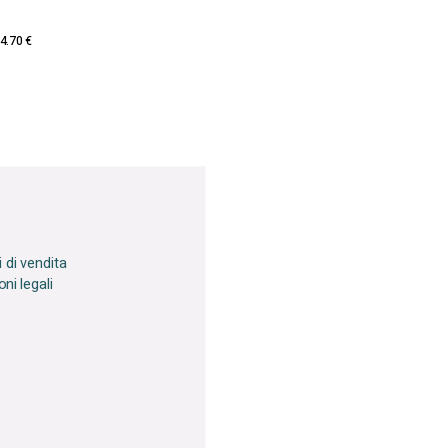
4.70 €
 di vendita
ni legali