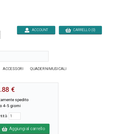
ACCOUNT
CARRELLO (0)

ACCESSORI
QUADERNIMUSICALI
.88 €
itamente spedito
o 4-5 giorni
ntità
Aggiungi al carrello