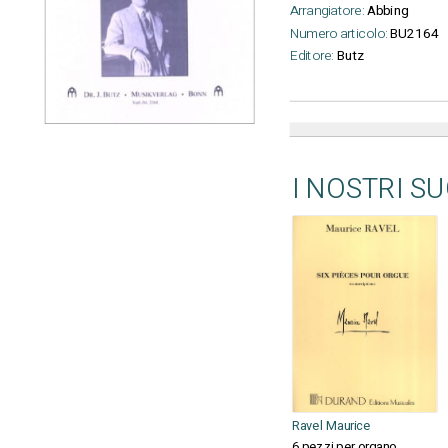
Arrangiatore:
Abbing
Numero articolo:
BU2164
Editore:
Butz
I NOSTRI S
Ravel Maurice
6 pezzi per organo