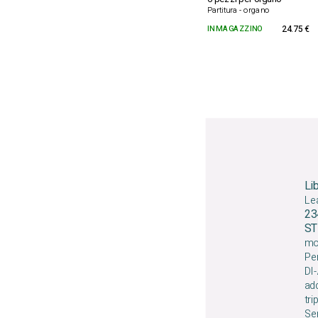
Partitura - organo
IN MAGAZZINO
24.75 €
Li
Lea
23
S
mo
Per 
DI-
add
tri
Ser