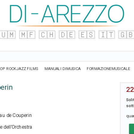
🇺🇲
🇲🇫
🇨🇭
🇩🇪
🇪🇸
🇮🇹
🇬
OP ROCKJAZZ FILMS
MANUALI DIMUSICA
FORMAZIONEMUSICALE
erin
22
Sol
sott
eau de Couperin
qua
e dell'Orchestra