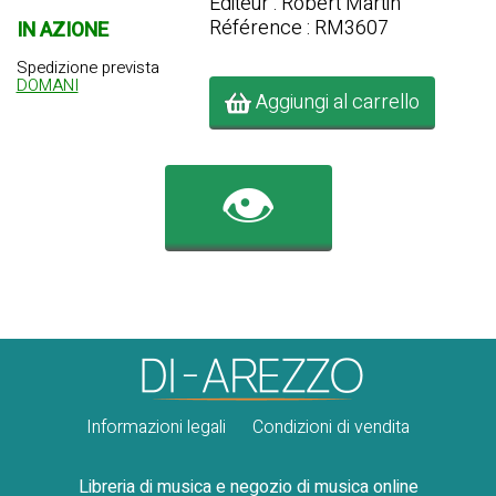
Editeur : Robert Martin
Référence : RM3607
IN AZIONE
Spedizione prevista
DOMANI
Aggiungi al carrello
👁️
Informazioni legali
Condizioni di vendita
Libreria di musica e negozio di musica online