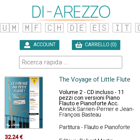
🇺🇲
🇲🇫
🇨🇭
🇩🇪
🇪🇸
🇮🇹

ACCOUNT
CARRELLO (0)

The Voyage of Little Flute
Volume 2 - CD incluso - 11
pezzi con versioni Piano
Flauto e Pianoforte Acc.
Annick Sarrien-Perrier e Jean-
François Basteau
Partitura - Flauto e Pianoforte
32.24 €