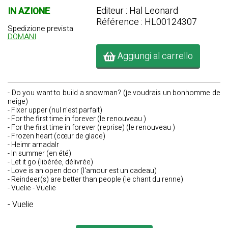
Editeur : Hal Leonard
IN AZIONE
Référence : HL00124307
Spedizione prevista
DOMANI
Aggiungi al carrello
- Do you want to build a snowman? (je voudrais un bonhomme de
neige)
- Fixer upper (nul n'est parfait)
- For the first time in forever (le renouveau )
- For the first time in forever (reprise) (le renouveau )
- Frozen heart (cœur de glace)
- Heimr arnadalr
- In summer (en été)
- Let it go (libérée, délivrée)
- Love is an open door (l'amour est un cadeau)
- Reindeer(s) are better than people (le chant du renne)
- Vuelie - Vuelie
- Vuelie