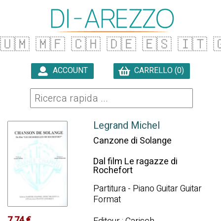
🇺🇲
🇲🇫
🇨🇭
🇩🇪
🇪🇸
🇮🇹

ACCOUNT
CARRELLO (0)

Legrand Michel
Canzone di Solange
Dal film Le ragazze di
Rochefort
Partitura - Piano Guitar Guitar
Format
7.74 €