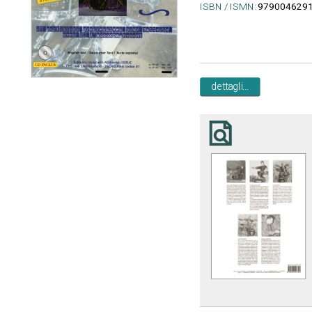
ISBN / ISMN:
979004629
dettagli...