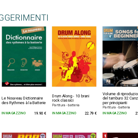
UGGERIMENTI
Volume di riproduzi
Drum Along - 10 brani
Le Nouveau Dictionnaire
del tamburo 32 Canz
rock classici
des Rythmes à la Batterie
per principianti
Partitura - batteria
Partitura - batteria
IN MAGAZZINO
19.90 €
IN MAGAZZINO
22.79 €
IN MAGAZZINO
2