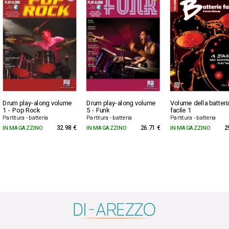
Drum play-along volume
Drum play-along volume
Volume della batteri
1 - Pop Rock
5 - Funk
facile 1
Partitura - batteria
Partitura - batteria
Partitura - batteria
IN MAGAZZINO
32.98 €
IN MAGAZZINO
26.71 €
IN MAGAZZINO
2