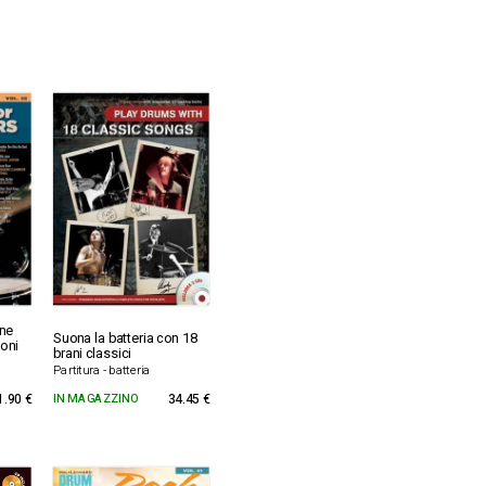
one
Suona la batteria con 18
oni
brani classici
Partitura - batteria
1.90 €
IN MAGAZZINO
34.45 €