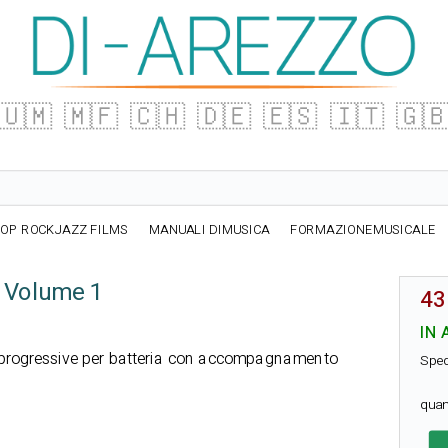
🇺🇲
🇲🇫
🇨🇭
🇩🇪
🇪🇸
🇮🇹
🇬
OP ROCKJAZZ FILMS
MANUALI DIMUSICA
FORMAZIONEMUSICALE
n Volume 1
43
IN 
 progressive per batteria con accompagnamento
Sped
quan