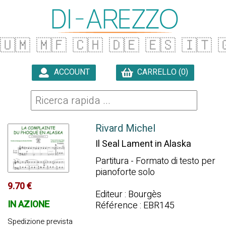
🇺🇲
🇲🇫
🇨🇭
🇩🇪
🇪🇸
🇮🇹

ACCOUNT
CARRELLO (0)

Rivard Michel
Il Seal Lament in Alaska
Partitura - Formato di testo per
pianoforte solo
9.70 €
Editeur : Bourgès
IN AZIONE
Référence : EBR145
Spedizione prevista