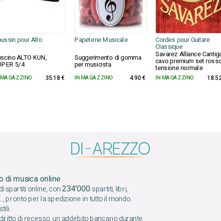
ussin pour Alto
Papeterie Musicale
Cordes pour Guitare
Classique
Savarez Alliance Cantig
scino ALTO KUN,
Suggerimento di gomma
cavo premium set ross
UPER 5/4
per musicista
tensione normale
 MAGAZZINO
35.18 €
IN MAGAZZINO
4.90 €
IN MAGAZZINO
18.52
o di musica online
234'000
 spartiti online, con
spartiti, libri,
K
, pronto per la spedizione in tutto il mondo.
tili.
iritto di recesso, un addebito bancario durante