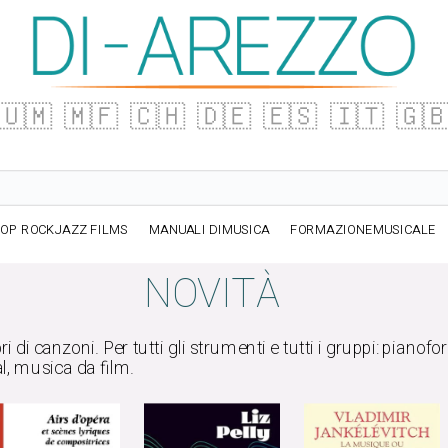
🇺🇲
🇲🇫
🇨🇭
🇩🇪
🇪🇸
🇮🇹
🇬
OP ROCKJAZZ FILMS
MANUALI DIMUSICA
FORMAZIONEMUSICALE
NOVITÀ
ri di canzoni. Per tutti gli strumenti e tutti i gruppi: pianoforte
cal, musica da film.