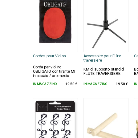
Cordes pour Violon
Accessoire pour Flûte
Ca
traversière
Corda per violino
KM di supporto stand di
Bo
OBLIGATO con tirante MI
FLUTE TRAVERSIERE
B
in acciaio / oro medio
IN MAGAZZINO
19.50 €
IN MAGAZZINO
19.50 €
IN