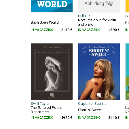
Bull Ole
Gu
Nocturne op. 2 for violin
Bach Goes World
Pi
and piano
IN MAGAZZINO
21.10 €
IN MAGAZZINO
13.90 €
IN
Swift Taylor
Carpenter Sabrina
The Tortured Poets
La
Short N' Sweet
Department
Vo
IN MAGAZZINO
49.30 €
IN MAGAZZINO
31.10 €
IN