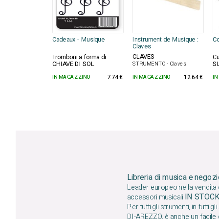
Cadeaux - Musique
Instrument de Musique :
Co
Claves
CLAVES
Tromboni a forma di
Cu
CHIAVE DI SOL
S
STRUMENTO - Claves
IN MAGAZZINO
7.74 €
IN MAGAZZINO
12.64 €
IN
Libreria di musica e negozi
Leader europeo nella vendita di
IN STOC
accessori musicali
Per tutti gli strumenti, in tutti gli s
DI-AREZZO, è anche un facile d