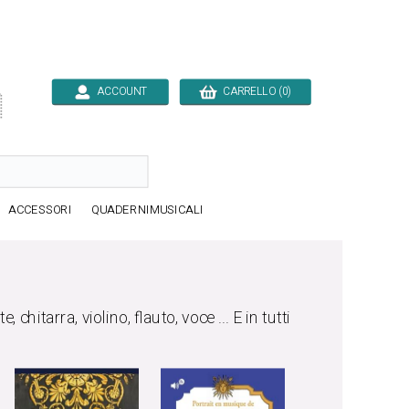
ACCOUNT
CARRELLO (0)

ACCESSORI
QUADERNIMUSICALI
, chitarra, violino, flauto, voce ... E in tutti