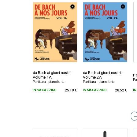
da Bach ai giorni nostri -
da Bach ai giorni nostri -
Po
Volume 1A
Volume 2A
Pa
Partitura - pianoforte
Partitura - pianoforte
IN MAGAZZINO
25.19 €
IN MAGAZZINO
28.52 €
IN
G