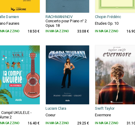
ille Damien
RACHMANINOV
Chopin Frédéric
Concerto pour Piano n° 2
ano Faunies
Etudes Op. 10
Opus 18
 MAGAZZINO
18.50 €
IN MAGAZZINO
33.08 €
IN MAGAZZINO
16.90
Luciani Clara
Swift Taylor
 Compil UKULELE -
Coeur
Evermore
lume 2
 MAGAZZINO
16.40 €
IN MAGAZZINO
29.25 €
IN MAGAZZINO
31.10