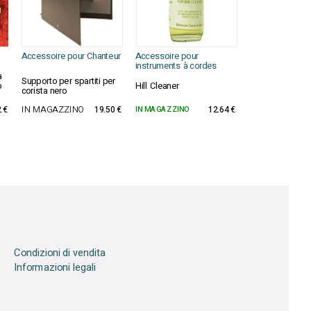
Accessoire pour Chanteur
Accessoire pour
instruments à cordes
a
Supporto per spartiti per
o
Hill Cleaner
corista nero
 €
IN MAGAZZINO
19.50 €
IN MAGAZZINO
12.64 €
Condizioni di vendita
Informazioni legali