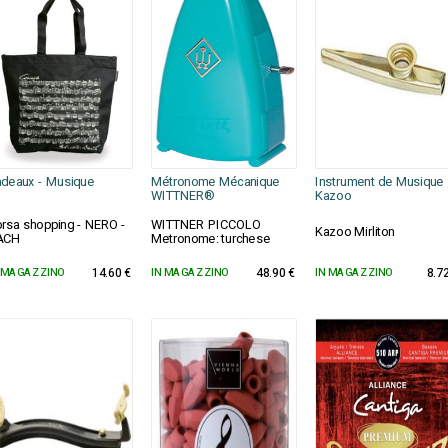
deaux - Musique
Métronome Mécanique
Instrument de Musique 
WITTNER®
Kazoo
rsa shopping - NERO -
WITTNER PICCOLO
Kazoo Mirliton
ACH
Metronome: turchese
 MAGAZZINO
14.60 €
IN MAGAZZINO
48.90 €
IN MAGAZZINO
8.7