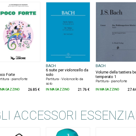
BACH
BACH
6 suite per violoncello da
Volume della tastiera b
co Forte
solo
temperato 1
rtitura - pianoforte
Partitura - Violoncello da
Partitura - pianoforte
solo
 MAGAZZINO
26.85 €
IN MAGAZZINO
21.76 €
IN MAGAZZINO
27.44
LI ACCESSORI ESSENZIA