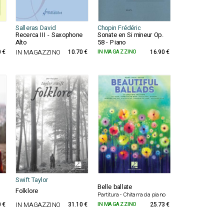
Salleras David
Chopin Frédéric
Recerca III - Saxophone
Sonate en Si mineur Op.
Alto
58 - Piano
 €
IN MAGAZZINO
10.70 €
IN MAGAZZINO
16.90 €
Swift Taylor
Belle ballate
Folklore
Partitura - Chitarra da piano
 €
IN MAGAZZINO
31.10 €
IN MAGAZZINO
25.73 €