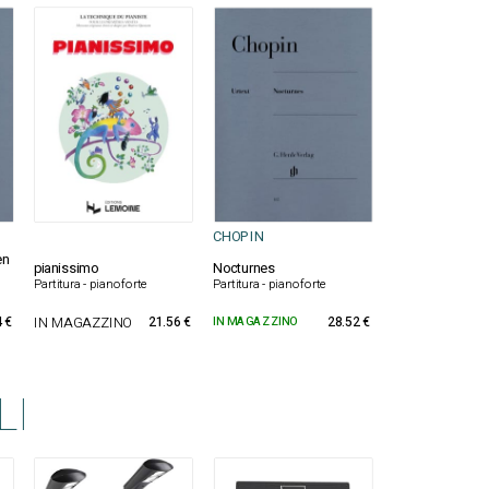
CHOPIN
en
pianissimo
Nocturnes
Partitura - pianoforte
Partitura - pianoforte
 €
IN MAGAZZINO
21.56 €
IN MAGAZZINO
28.52 €
LI